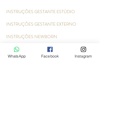
INSTRUÇÕES GESTANTE ESTÚDIO
INSTRUÇÕES GESTANTE EXTERNO
INSTRUÇÕES NEWBORN
INSTRUÇÕES ACOMPANHAMENTO
WhatsApp
Facebook
Instagram
INSTRUÇÕES ENSAIO INFANTIL E FAMÍLIA
INSTRUÇÕES ENSAIO DE SMASH
RJóia Fotografia
vendemos sonhos e fotografamos amor
Vintage Offices - Estrada do Capuava, 4421 - salas 23 e 24 -
térreo - Granja Viana - Cotia